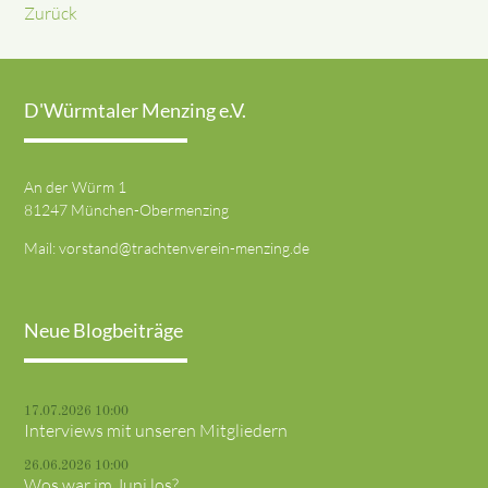
Zurück
D'Würmtaler Menzing e.V.
An der Würm 1
81247 München-Obermenzing
Mail:
vorstand@trachtenverein-menzing.de
Neue Blogbeiträge
17.07.2026 10:00
Interviews mit unseren Mitgliedern
26.06.2026 10:00
Wos war im Juni los?