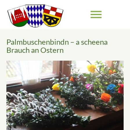
menu
Palmbuschenbindn – a scheena
Suchbegriffe
SUCHEN
Brauch an Ostern