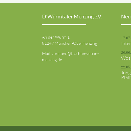
D'Würmtaler Menzing e.V.
Neu
An der Würm 1
17.07
Inte
81247 München-Obermenzing
Mail:
vorstand@trachtenverein-
26.06
Wos 
menzing.de
22.05
Jung
Pfaf