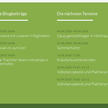
e Blogbeiträge
Die nächsten Termine
.2026 10:00
06.08.2026–09.08.2026
rviews mit unseren Mitgliedern
Gaujugendzeltlager in Holzha
.2026 10:00
07.08.2026–09.08.2026
war im Juni los?
Sommerhüttn
.2026 10:00
14.08.2026 17:00
e Trachtler feiern mitnanda in
Kräuterbuschenbinden
fenhofen
25.08.2026 19:45–21:15
Volkstanzabend und Plattlerp
01.09.2026 19:45–21:15
Volkstanzabend und Plattlerp