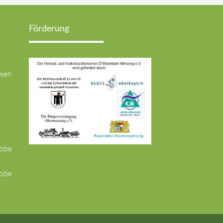
Förderung
usen
robe
robe