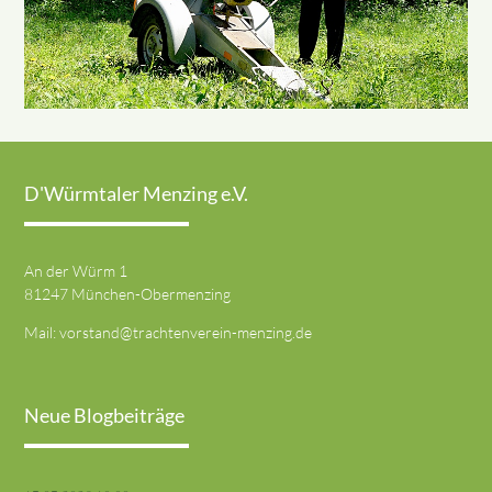
D'Würmtaler Menzing e.V.
An der Würm 1
81247 München-Obermenzing
Mail:
vorstand@trachtenverein-menzing.de
Neue Blogbeiträge