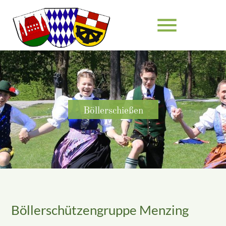
menu
Suchbegriffe
SUCHEN
Böllerschießen
Böllerschützengruppe Menzing